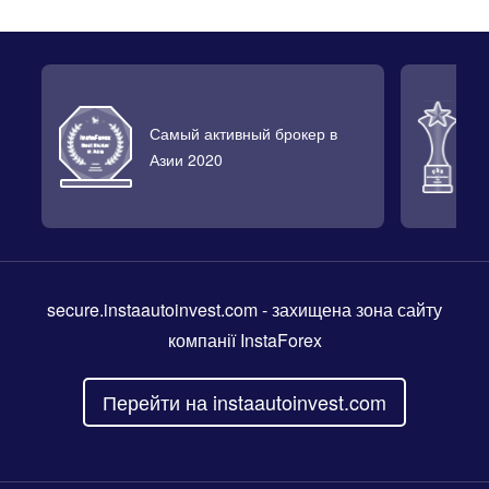
Самый активный брокер в
Л
Азии 2020
2
secure.instaautoinvest.com
- захищена зона сайту
компанії InstaForex
Перейти на instaautoinvest.com