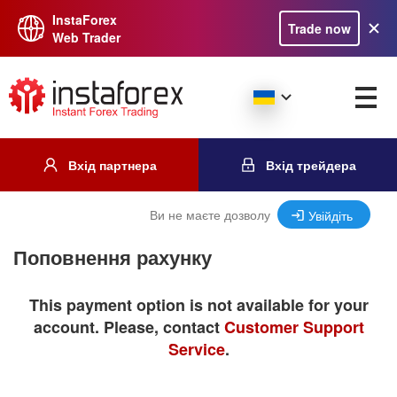
InstaForex
Trade now
Web Trader
Вхід партнера
Вхід трейдера
Ви не маєте дозволу
Увійдіть
Поповнення рахунку
This payment option is not available for your
account. Please, contact
Customer Support
Service
.