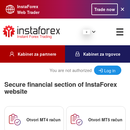
InstaForex
Trade now
Web Trader
Kabinet za partnere
Kabinet za trgovce
You are not authorized
Log in
Secure financial section of InstaForex
website
Otvori MT4 račun
Otvori MT5 račun