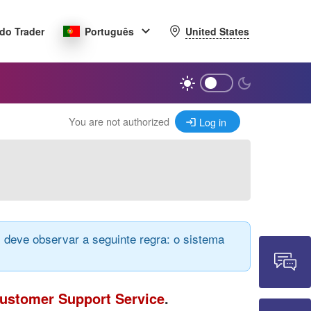
United States
do Trader
Português
You are not authorized
Log in
 deve observar a seguinte regra: o sistema
ustomer Support Service
.