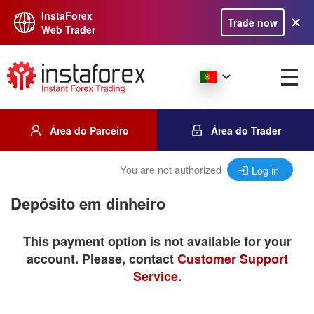
InstaForex
Trade now
Web Trader
Área do Parceiro
Área do Trader
You are not authorized
Log in
Depósito em dinheiro
This payment option is not available for your
account. Please, contact
Customer Support
Service
.