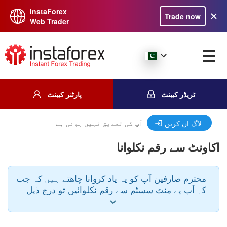
InstaForex
Trade now
Web Trader
ٹریڈر کیبنٹ
پارٹنر کیبنٹ
آپ کی تصدیق نہیں ہوئی ہے
لاگ ان کریں
اکاونٹ سے رقم نکلوانا
محترم صارفین آپ کو یہ یاد کروانا چاھتے ہیں کہ جب
کہ آپ پے منٹ سسٹم سے رقم نکلوائیں تو درج ذیل
قوانین کو مد نظر رکھیں - پے منٹ سسٹم اور کرنسی
رقم جمع کرواتے وقت اور رقم نکلوالتے وقت ایک سی
ہی ہونی ضروری ہے رقم جمع کروانے اور نکلوالنے کے