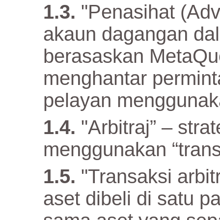
"Penasihat (Adv
akaun dagangan da
berasaskan MetaQuo
menghantar permin
pelayan menggunaka
"Arbitraj” – str
menggunakan “transak
"Transaksi arbit
aset dibeli di satu