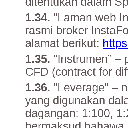
ditentukan dalam Spe
"Laman web In
rasmi broker InstaF
alamat berikut:
http
"Instrumen” –
CFD (contract for dif
"Leverage" – n
yang digunakan da
dagangan: 1:100, 1:
bermaksud bahawa 