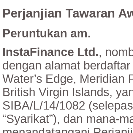
Perjanjian Tawaran A
Peruntukan am.
InstaFinance Ltd.
, nomb
dengan alamat berdaftar
Water’s Edge, Meridian P
British Virgin Islands,
SIBA/L/14/1082 (selepas 
“Syarikat”), dan mana-ma
menandatangani Perjanji